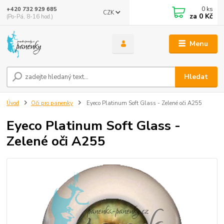
0
ks
+420 732 929 685
CZK
za
0 Kč
(Po-Pá, 8-16 hod.)
Menu
Hledat
Úvod
Oči pro panenky
Eyeco Platinum Soft Glass - Zelené oči A255
Eyeco Platinum Soft Glass -
Zelené oči A255