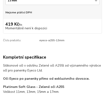
Nejsme plátci DPH
419 Kč
/
ks
Momentálně není k dispozici
Číslo produktu:
eyeco-a255-13mm
Kompletní specifikace
Silikonové oči v odstínu Zelené oči A255l od významného výrobce
očí pro panenky Eyeco Ltd.
Oči Eyeco po panenky přímo od exkluzivního dovozce.
Platinum Soft Glass - Zelené oči A255
Velikost 11mm, 13mm, 15mm a 17mm.