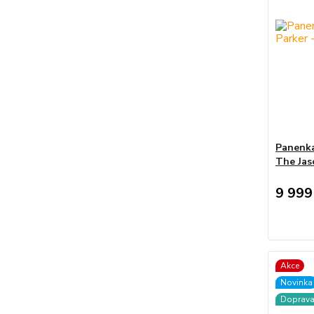
Panenka
The Jas
9 999
Akce
Novinka
Doprav