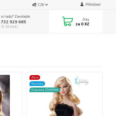
Přihlášení
CZK
 si rady? Zavolejte.
0
ks
 732 929 685
za
0 Kč
, 8-16 hod.)
Akce
Novinka
Doprava ZDARMA