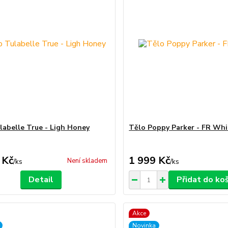
labelle True - Ligh Honey
Tělo Poppy Parker - FR Whi
 Kč
1 999 Kč
Není skladem
/
ks
/
ks
Detail
Přidat do ko
Akce
Novinka