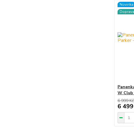
Novinka
Doprav
Panenka
W Club 
6 999 Kč
6 499