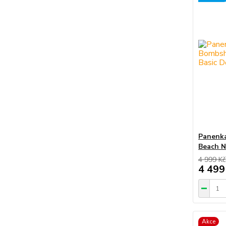
Panenka
Beach Na
4 999 Kč
4 499
Akce