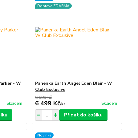
Doprava ZDARMA
Parker - W
Panenka Earth Angel Eden Blair - W
Club Exclusive
6 999 Kč
6 499 Kč
Skladem
Skladem
/
ks
šíku
Přidat do košíku
Novinka