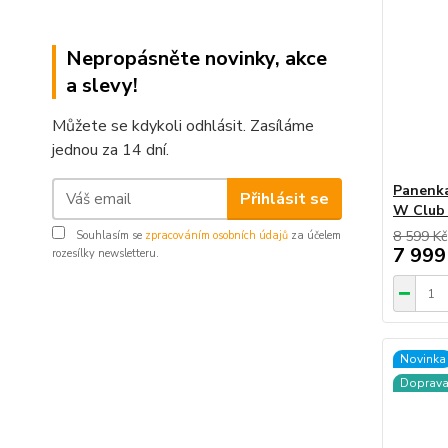
Nepropásněte novinky, akce
a slevy!
Můžete se kdykoli odhlásit. Zasíláme
jednou za 14 dní.
Panenka 
Přihlásit se
W Club 
8 599 Kč
Souhlasím se
zpracováním osobních údajů
za účelem
7 999
rozesílky newsletteru.
Novinka
Doprav