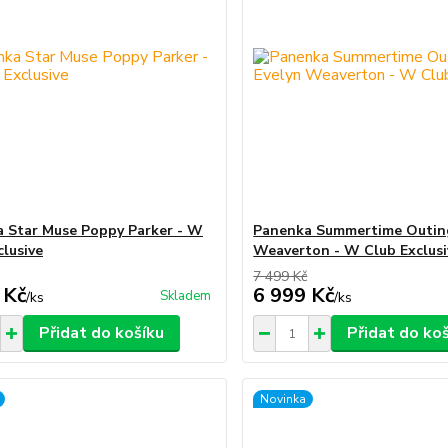
 Star Muse Poppy Parker - W
Panenka Summertime Outin
clusive
Weaverton - W Club Exclusi
7 499 Kč
 Kč
6 999 Kč
Skladem
/
ks
/
ks
Přidat do košíku
Přidat do ko
Novinka