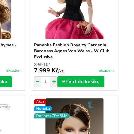
Rhymes -
Panenka Fashion Royalty Gardenia
Baroness Agnes Von Weiss - W Club
Exclusive
8 599 Kč
7 999 Kč
Skladem
Skladem
/
ks
šíku
Přidat do košíku
Akce
Novinka
Doprava ZDARMA