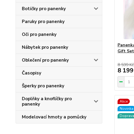
Botičky pro panenky
Paruky pro panenky
Oči pro panenky
Panenka
Nábytek pro panenky
Gift Se
Oblečení pro panenky
8 599 Kč
8 199
Časopisy
Šperky pro panenky
Doplňky a knoflíčky pro
Akce
panenky
Novinka
Doprav
Modelovací hmoty a pomůcky