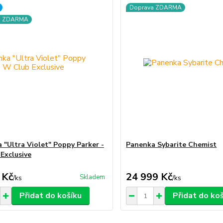
Doprava ZDARMA
a ZDARMA
 "Ultra Violet" Poppy Parker -
Panenka Sybarite Chemist
Exclusive
 Kč
24 999 Kč
Skladem
/
ks
/
ks
Přidat do košíku
Přidat do ko