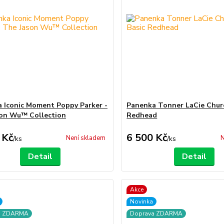
 Iconic Moment Poppy Parker -
Panenka Tonner LaCie Churc
on Wu™ Collection
Redhead
 Kč
6 500 Kč
Není skladem
N
/
ks
/
ks
Detail
Detail
Akce
Novinka
a ZDARMA
Doprava ZDARMA