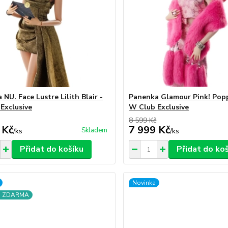
NU. Face Lustre Lilith Blair -
Panenka Glamour Pink! Popp
Exclusive
W Club Exclusive
8 599 Kč
 Kč
7 999 Kč
Skladem
/
ks
/
ks
Přidat do košíku
Přidat do ko
Novinka
a ZDARMA