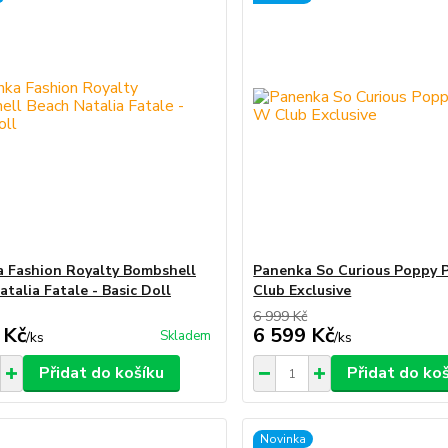
 Fashion Royalty Bombshell
Panenka So Curious Poppy 
talia Fatale - Basic Doll
Club Exclusive
6 999 Kč
 Kč
6 599 Kč
Skladem
/
ks
/
ks
Přidat do košíku
Přidat do ko
Novinka