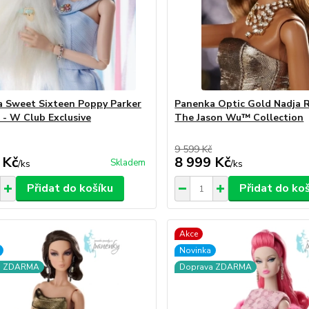
 Sweet Sixteen Poppy Parker
Panenka Optic Gold Nadja 
t - W Club Exclusive
The Jason Wu™ Collection
9 599 Kč
 Kč
8 999 Kč
Skladem
/
ks
/
ks
Přidat do košíku
Přidat do ko
Akce
Novinka
a ZDARMA
Doprava ZDARMA