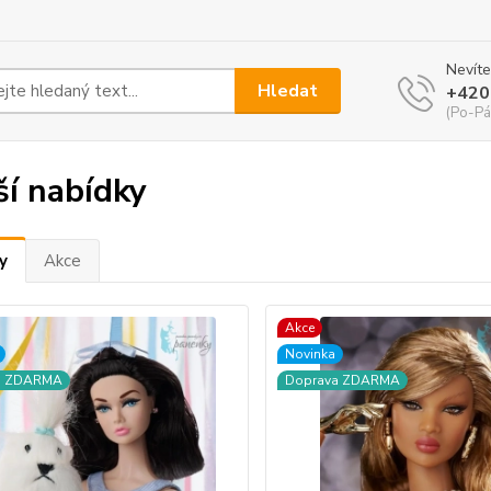
Nevíte
Hledat
+420
(Po-Pá
ší nabídky
y
Akce
Akce
Novinka
a ZDARMA
Doprava ZDARMA