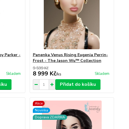
y Parker -
Panenka Venus Rising Eugenia Perrin-
Frost - The Jason Wu™ Collection
9 599 Kč
8 999 Kč
Skladem
Skladem
/
ks
šíku
Přidat do košíku
Akce
Novinka
Doprava ZDARMA