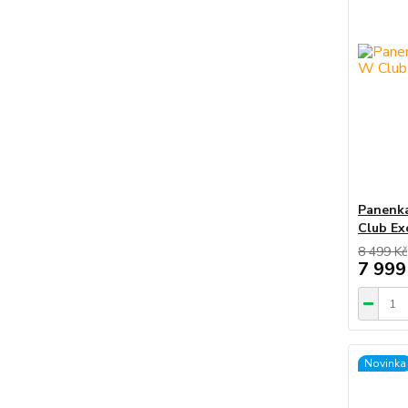
Panenka
Club Ex
8 499 Kč
7 999
Novinka