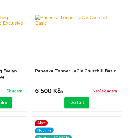
g Evelyn
Panenka Tonner LaCie Churchill Basic
ve
6 500 Kč
Skladem
Není skladem
/
ks
šíku
Detail
Akce
Novinka
Doprava ZDARMA