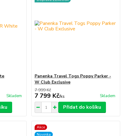
te
Panenka Travel Togs Poppy Parker -
W Club Exclusive
7 999 Kč
7 799 Kč
Skladem
Skladem
/
ks
šíku
Přidat do košíku
Akce
Novinka